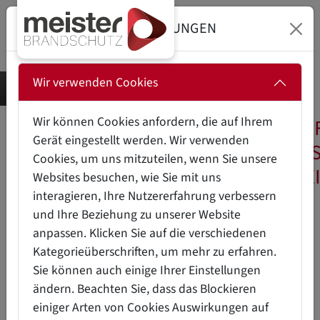
DATENSCHUTZEINSTELLUNGEN
Wir verwenden Cookies
Wir können Cookies anfordern, die auf Ihrem
ASR A1.3 - TECHNISCHE REGEL
Gerät eingestellt werden. Wir verwenden
ARBEITSSTÄTTEN (SICHERHEIT
Cookies, um uns mitzuteilen, wenn Sie unsere
GESUNDHEITSSCHUTZKENNZE
Websites besuchen, wie Sie mit uns
interagieren, Ihre Nutzererfahrung verbessern
und Ihre Beziehung zu unserer Website
A
anpassen. Klicken Sie auf die verschiedenen
Die
Technische Regel für
B
Kategorieüberschriften, um mehr zu erfahren.
Arbeitsstätten ASR A1.3
behandelt
C
Sie können auch einige Ihrer Einstellungen
die Sicherheits- und
D
ändern. Beachten Sie, dass das Blockieren
Gesundheitsschutzkennzeichnung in
einiger Arten von Cookies Auswirkungen auf
E
Arbeitsstätten. Diese Regel stellt