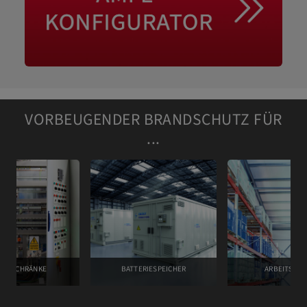
VORBEUGENDER BRANDSCHUTZ FÜR
...
ALTSCHRÄNKE
BATTERIESPEICHER
ARBEITSRÄ