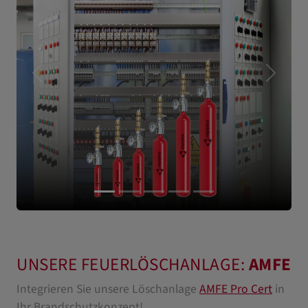
Letzer
Nächst
UNSERE FEUERLÖSCHANLAGE:
AMFE
Integrieren Sie unsere Löschanlage
AMFE Pro Cert
in
Ihr Brandschutzkonzept!