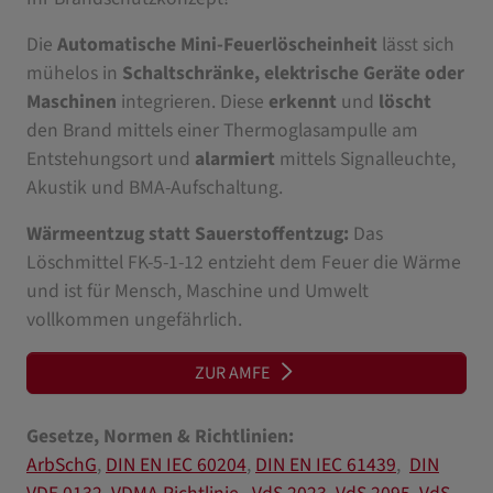
Die
Automatische Mini-Feuerlöscheinheit
lässt sich
mühelos in
Schaltschränke, elektrische Geräte oder
Maschinen
integrieren. Diese
erkennt
und
löscht
den Brand mittels einer Thermoglasampulle am
Entstehungsort und
alarmiert
mittels Signalleuchte,
Akustik und BMA-Aufschaltung.
Wärmeentzug statt Sauerstoffentzug:
Das
Löschmittel FK-5-1-12 entzieht dem Feuer die Wärme
und ist für Mensch, Maschine und Umwelt
vollkommen ungefährlich.
ZUR AMFE
Gesetze, Normen & Richtlinien:
ArbSchG
,
DIN EN IEC 60204
,
DIN EN IEC 61439
,
DIN