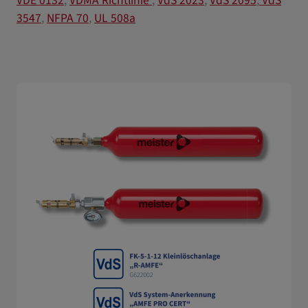
VDE 0132
,
VDMA Richtlinie
,
VdS 2023
,
VdS 2095
,
VdS
3547
,
NFPA 70
,
UL 508a