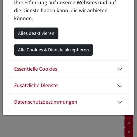
Ihre Erfahrung auf unseren Websites und auf
I
die Dienste haben kann, die wir anbieten
können.
J
K
Alles deaktivieren
L
M
Alle Cookies & Dienste akzeptieren
N
O
Essentielle Cookies
P
Zusätzliche Dienste
Q
R
Datenschutzbestimmungen
S
T
U
V