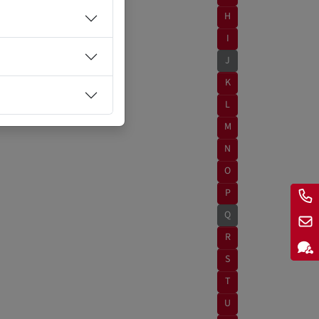
H
I
J
K
L
M
N
O
P
Q
R
S
T
U