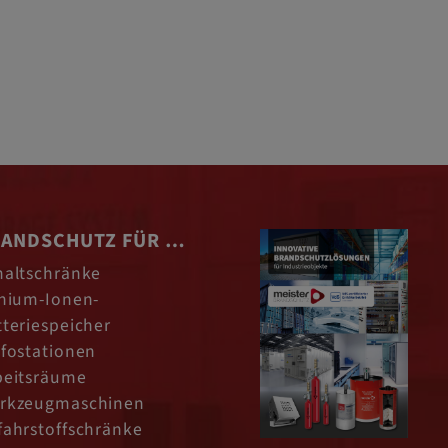
ANDSCHUTZ FÜR …
haltschränke
thium-Ionen-
tteriespeicher
afostationen
beitsräume
rkzeugmaschinen
fahrstoffschränke