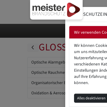
DATENSCHUTZEI
Wir verwenden Co
GLOSSAR
Wir können Cookie
O
um uns mitzuteilen
Nutzererfahrung v
Optische Alarmgeber
verschiedenen Kat
Einstellungen änd
Optische Rauchmelder (Photoelektrisch)
auf Ihre Erfahrung
Organisatorischer Brandschutz
können.
Oxidation & Aerosollöschsysteme
Alles deaktivieren