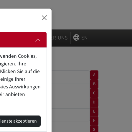
R …
LÖSUNGEN
ÜBER UNS
EN
erwenden Cookies,
gieren, Ihre
licken Sie auf die
A
einige Ihrer
B
okies Auswirkungen
C
wir anbieten
D
E
F
Dienste akzeptieren
G