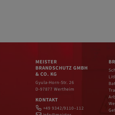
MEISTER
BR
BRANDSCHUTZ GMBH
Sc
& CO. KG
Li
Gyula-Horn-Str. 26
Ba
D-97877 Wertheim
Tr
Ar
KONTAKT
We
+49 9342/9110–112
Ge
info@meister-