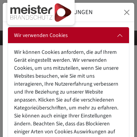
DATENSCHUTZEINSTELLUNGEN
Wir verwenden Cookies
Wir können Cookies anfordern, die auf Ihrem
MUSTERBAUORDNUNG (MBO)
Gerät eingestellt werden. Wir verwenden
& LANDESBAUORDNUNGEN
Cookies, um uns mitzuteilen, wenn Sie unsere
(LBOS)
Websites besuchen, wie Sie mit uns
interagieren, Ihre Nutzererfahrung verbessern
und Ihre Beziehung zu unserer Website
A
anpassen. Klicken Sie auf die verschiedenen
Die
baurechtlichen Vorschriften in Deutschland
B
Kategorieüberschriften, um mehr zu erfahren.
basieren auf einem
zweistufigen System
, das
C
Sie können auch einige Ihrer Einstellungen
aus der
Musterbauordnung (MBO)
und den
D
ändern. Beachten Sie, dass das Blockieren
Landesbauordnungen (LBOs)
besteht. Diese
einiger Arten von Cookies Auswirkungen auf
E
Struktur bietet einerseits einheitliche Standards