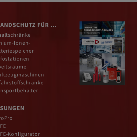
ANDSCHUTZ FÜR …
haltschränke
thium-Ionen-
tteriespeicher
afostationen
beitsräume
rkzeugmaschinen
fahrstoffschränke
ansportbehälter
ÖSUNGEN
roPro
FE
FE-Konfigurator