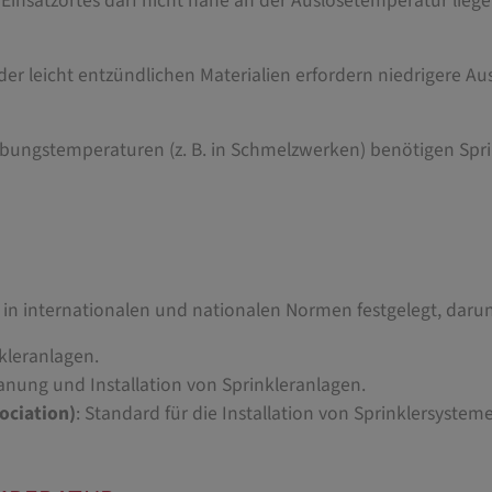
insatzortes darf nicht nahe an der Auslösetemperatur liege
er leicht entzündlichen Materialien erfordern niedrigere A
ungstemperaturen (z. B. in Schmelzwerken) benötigen Spri
 in internationalen und nationalen Normen festgelegt, darun
kleranlagen.
lanung und Installation von Sprinkleranlagen.
ociation)
: Standard für die Installation von Sprinklersystem