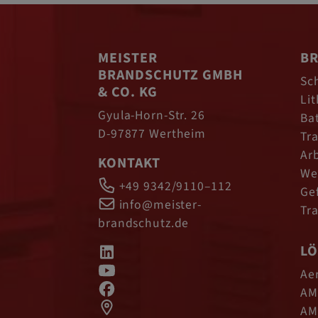
MEISTER
BR
BRANDSCHUTZ GMBH
Sc
& CO. KG
Li
Gyula-Horn-Str. 26
Ba
D-97877 Wertheim
Tr
Ar
KONTAKT
We
+49 9342/9110–112
Ge
info@meister-
Tr
brandschutz.de
L
Ae
AM
AM