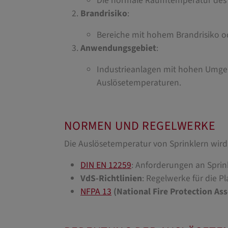
Die normale Raumtemperatur des E
Brandrisiko
:
Bereiche mit hohem Brandrisiko od
Anwendungsgebiet
:
Industrieanlagen mit hohen Umgeb
Auslösetemperaturen.
NORMEN UND REGELWERKE
Die Auslösetemperatur von Sprinklern wird
DIN EN 12259
: Anforderungen an Sprin
VdS-Richtlinien
: Regelwerke für die P
NFPA 13
(National Fire Protection Ass