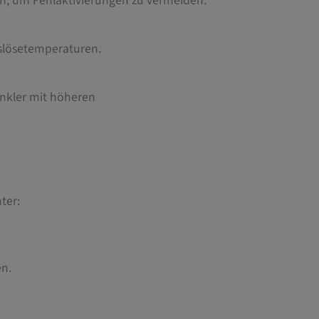
n, um Fehlaktivierungen zu vermeiden.
uslösetemperaturen.
nkler mit höheren
ter:
en.