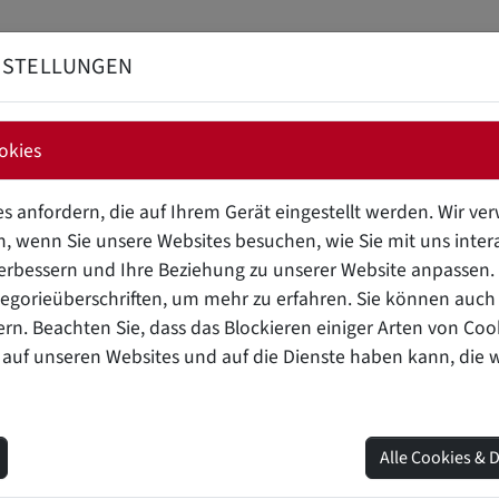
NSTELLUNGEN
BRANDSCHUTZ FÜ
okies
RATUR (SPRINKLER)
s anfordern, die auf Ihrem Gerät eingestellt werden. Wir v
, wenn Sie unsere Websites besuchen, wie Sie mit uns intera
erbessern und Ihre Beziehung zu unserer Website anpassen. K
egorieüberschriften, um mehr zu erfahren. Sie können auch 
eichnet die Temperatur, bei der ein
Sprinklerkopf
aktiviert 
ern. Beachten Sie, dass das Blockieren einiger Arten von Co
ärmeempfindlichen Element ausgestattet, das bei Erreichen 
 auf unseren Websites und auf die Dienste haben kann, die 
gelöst wird.
Alle Cookies & 
ÖSETEMPERATUR