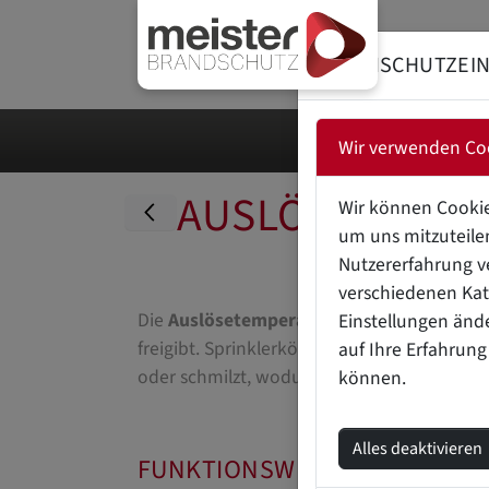
DATENSCHUTZEI
Wir verwenden Co
AUSLÖSETEMPE
Wir können Cookie
um uns mitzuteilen
Nutzererfahrung v
verschiedenen Kat
Die
Auslösetemperatur bei Sprinklern
bez
Einstellungen änd
freigibt. Sprinklerköpfe sind mit einem w
auf Ihre Erfahrung
oder schmilzt, wodurch der Wasserfluss aus
können.
Alles deaktivieren
FUNKTIONSWEISE DER AUSL