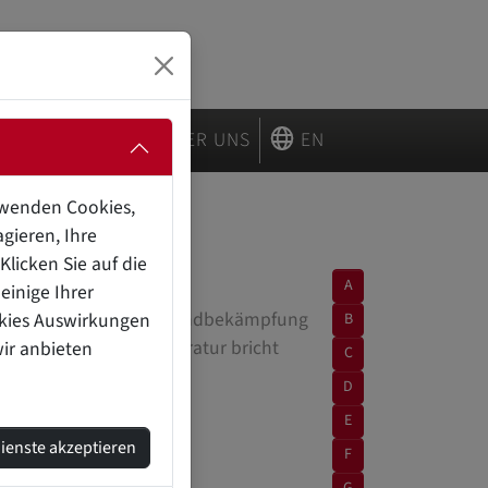
R …
LÖSUNGEN
ÜBER UNS
EN
erwenden Cookies,
gieren, Ihre
licken Sie auf die
A
einige Ihrer
wird und Wasser zur Brandbekämpfung
okies Auswirkungen
B
einer bestimmten Temperatur bricht
wir anbieten
C
D
E
Dienste akzeptieren
F