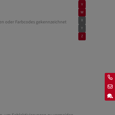
V
W
X
ngen oder Farbcodes gekennzeichnet
Y
Z