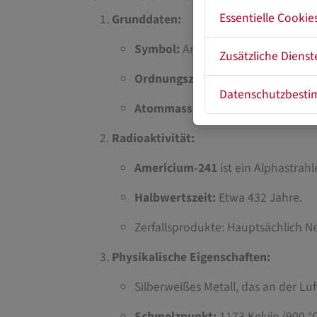
Essentielle Cookie
Grunddaten:
Symbol:
Am
Zusätzliche Dienst
Ordnungszahl:
95
Datenschutzbest
Atommasse:
241 u (hauptsächlich
Radioaktivität:
Americium-241
ist ein Alphastrah
Halbwertszeit:
Etwa 432 Jahre.
Zerfallsprodukte: Hauptsächlich 
Physikalische Eigenschaften:
Silberweißes Metall, das an der L
Schmelzpunkt:
1173 Kelvin (900 °C