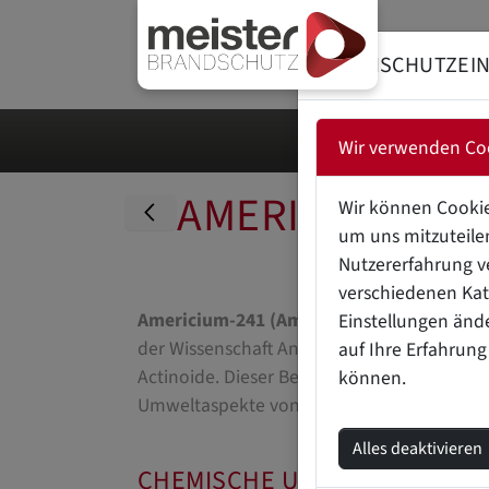
DATENSCHUTZEI
Wir verwenden Co
AMERICIUM-241
Wir können Cookie
um uns mitzuteilen
Nutzererfahrung v
verschiedenen Kat
Americium-241 (Am-241)
ist ein künstlich
Einstellungen änd
der Wissenschaft Anwendung findet. Es wu
auf Ihre Erfahrung
Actinoide. Dieser Beitrag bietet eine umfa
können.
Umweltaspekte von
Americium-241
.
Alles deaktivieren
CHEMISCHE UND PHYSIKALIS