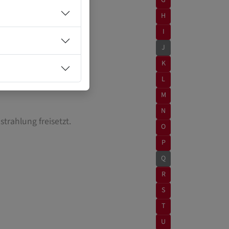
G
H
I
J
K
L
M
N
trahlung freisetzt.
O
P
Q
R
S
T
U