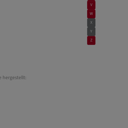
V
W
X
Y
Z
hergestellt: