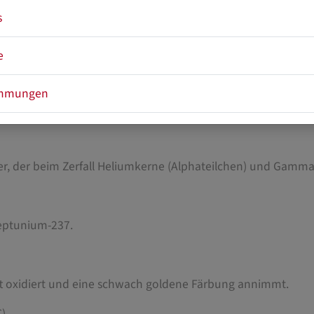
s
e
immungen
 verwendetes Isotop)
ler, der beim Zerfall Heliumkerne (Alphateilchen) und Gammas
Neptunium-237.
uft oxidiert und eine schwach goldene Färbung annimmt.
).