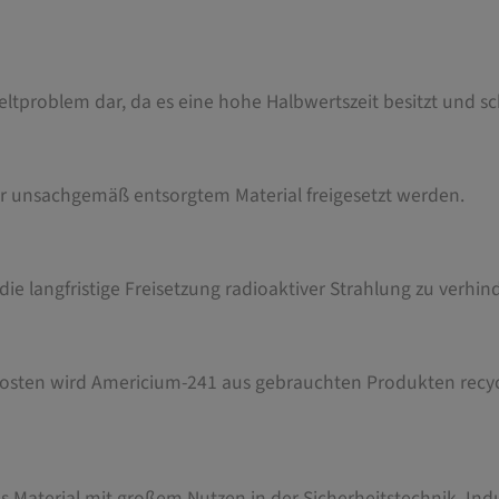
weltproblem dar, da es eine hohe Halbwertszeit besitzt und sc
 unsachgemäß entsorgtem Material freigesetzt werden.
die langfristige Freisetzung radioaktiver Strahlung zu verhin
osten wird Americium-241 aus gebrauchten Produkten recyc
ares Material mit großem Nutzen in der Sicherheitstechnik, Ind