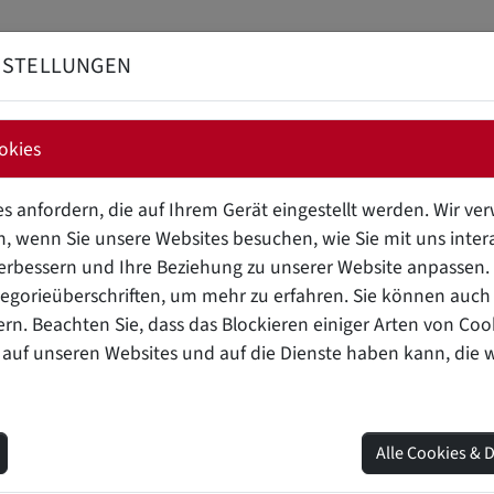
NSTELLUNGEN
BRANDSCHUTZ FÜ
okies
 (AM-241)
s anfordern, die auf Ihrem Gerät eingestellt werden. Wir v
, wenn Sie unsere Websites besuchen, wie Sie mit uns intera
erbessern und Ihre Beziehung zu unserer Website anpassen. K
egorieüberschriften, um mehr zu erfahren. Sie können auch 
 hergestelltes radioaktives Element, das insbesondere in der 
ern. Beachten Sie, dass das Blockieren einiger Arten von Co
rde erstmals 1944 im Rahmen des Manhattan-Projekts synthe
 auf unseren Websites und auf die Dienste haben kann, die 
ssende Darstellung der Eigenschaften, der Herstellung, der 
Alle Cookies & 
CHE EIGENSCHAFTEN