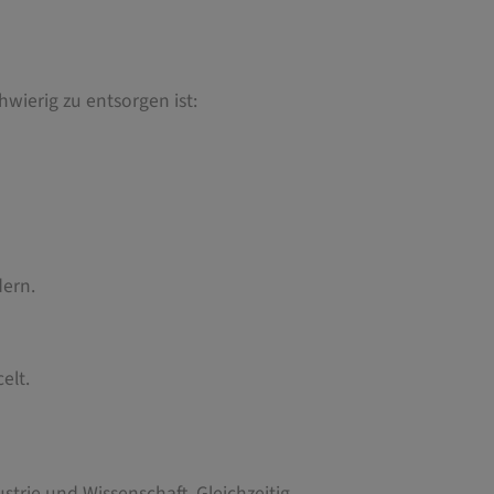
hwierig zu entsorgen ist:
dern.
elt.
ustrie und Wissenschaft. Gleichzeitig