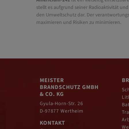
stellt es aufgrund seiner Radioaktivität u
den Umweltschutz dar. Der verantwortungs
maximieren und Risiken zu minimieren.
MEISTER
BR
BRANDSCHUTZ GMBH
Sc
& CO. KG
Li
Gyula-Horn-Str. 26
Ba
D-97877 Wertheim
Tr
Ar
KONTAKT
We