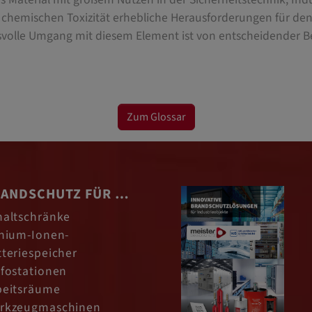
nd chemischen Toxizität erhebliche Herausforderungen für de
volle Umgang mit diesem Element ist von entscheidender 
Zum Glossar
ANDSCHUTZ FÜR …
haltschränke
thium-Ionen-
tteriespeicher
afostationen
beitsräume
rkzeugmaschinen