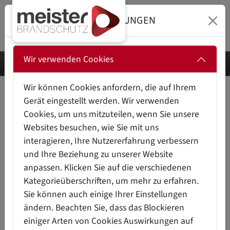
DATENSCHUTZEINSTELLUNGEN
Wir verwenden Cookies
Wir können Cookies anfordern, die auf Ihrem
NFPA 850 (USA-
Gerät eingestellt werden. Wir verwenden
BRANDSCHUTZRICHTLINIEN
Cookies, um uns mitzuteilen, wenn Sie unsere
FÜR HOCHSPANNUNGS-
Websites besuchen, wie Sie mit uns
interagieren, Ihre Nutzererfahrung verbessern
UMSPANNWERKE)
und Ihre Beziehung zu unserer Website
anpassen. Klicken Sie auf die verschiedenen
A
Kategorieüberschriften, um mehr zu erfahren.
Die
NFPA 850
ist eine Norm der
National Fire
B
Sie können auch einige Ihrer Einstellungen
Protection Association (NFPA)
und befasst sich
C
ändern. Beachten Sie, dass das Blockieren
mit den Brandschutzrichtlinien für
elektrische
einiger Arten von Cookies Auswirkungen auf
D